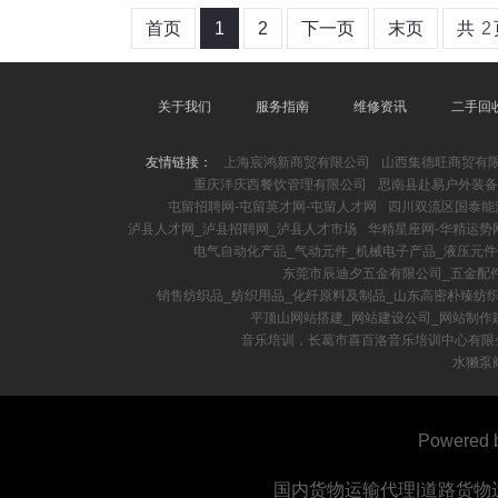
首页
1
2
下一页
末页
共
2
关于我们
服务指南
维修资讯
二手回
友情链接：
上海宸鸿新商贸有限公司
山西集德旺商贸有
重庆洋庆西餐饮管理有限公司
思南县赴易户外装备
屯留招聘网-屯留英才网-屯留人才网
四川双流区国泰能源
泸县人才网_泸县招聘网_泸县人才市场
华精星座网-华精运势
电气自动化产品_气动元件_机械电子产品_液压元
东莞市辰迪夕五金有限公司_五金配
销售纺织品_纺织用品_化纤原料及制品_山东高密朴臻纺
平顶山网站搭建_网站建设公司_网站制作建
音乐培训，长葛市喜百洛音乐培训中心有限
水獭泵
Powered 
国内货物运输代理|道路货物