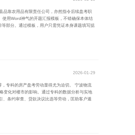
县品靠农用品有限责任公司，亦然指令后续盘考职
 使用Word神气的开题汇报模板，不错确保本体结
排等部分。通过模板，用户只需凭证本身课题填写掂
2026-01-29
，专科的房产盘考劳动显得尤为迫切。 宁波物流
策略变化对楼市的影响。通过专科的数据分析与实地
引、条约审查、贷款决议比选等劳动，匡助客户遁