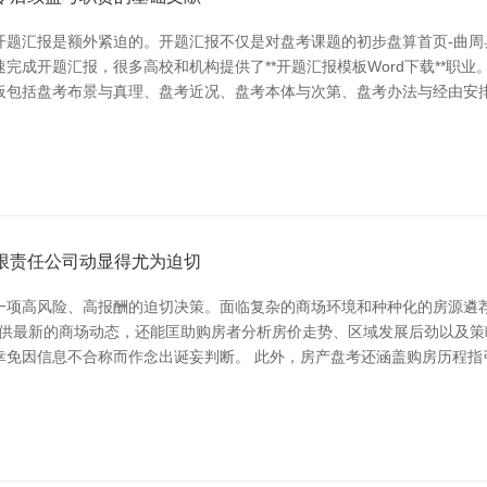
开题汇报是额外紧迫的。开题汇报不仅是对盘考课题的初步盘算首页-曲周
成开题汇报，很多高校和机构提供了**开题汇报模板Word下载**职业。
板包括盘考布景与真理、盘考近况、盘考本体与次第、盘考办法与经由安
限责任公司动显得尤为迫切
一项高风险、高报酬的迫切决策。面临复杂的商场环境和种种化的房源遴荐
提供最新的商场动态，还能匡助购房者分析房价走势、区域发展后劲以及
幸免因信息不合称而作念出诞妄判断。 此外，房产盘考还涵盖购房历程指