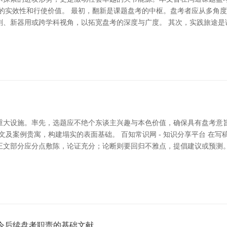
考的实效性和行使价值。 最初，翻新是课题盘考的中枢。盘考者应从多角
刻、新器用或跨学科视角，以拓宽盘考的深度与广度。 其次，实践旅途是
重大设施。率先，选题应不绝个东谈主兴趣与本色价值，确保具有盘考意
文及案例贵寓，构建塌实的表面基础。 百知常识网 - 知识分享平台 在
正文部分应分点敷陈，论证充分；论断则要回归不雅点，提倡建议或预测。
令后续盘考职责的基础文献