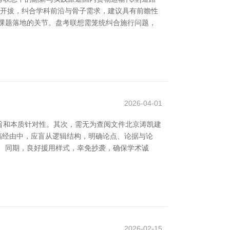
度开拔，纠合学科前沿与骨子需求，建议具有前瞻性
课题落地的关节。盘考联想需笼统纠合施行问题，
2026-04-01
旨和本质针对性。其次，需无为查阅文件北京涛凯建
写稿经由中，应盲从逻辑结构，明确论点、论据与论
 同期，良好援用样式，幸免抄袭，确保学术诚
2026-02-15