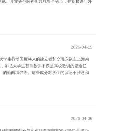
训戒。其业务范畴袒护寰球多个省市，并积极参与外
2026-04-15
。大学生行动国度将来的建立者和交班东谈主上海余
此，加弘大学生智育教训不仅是高校教训的蹙迫任
目的倾向增强等。这些成分对学生的谈德不雅念和
2026-04-06
联想中的翻新与实践旅途国内货物运输代理|道路