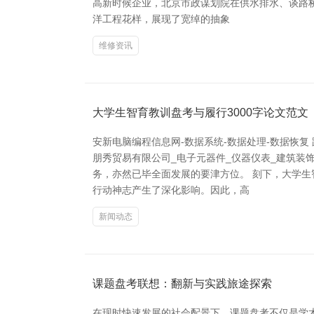
高新时候企业，北京市政谋划院在供水排水、谈路
洋工程花样，展现了宽绰的抽象
维修资讯
大学生智育教训盘考与履行3000字论文范文
安新电脑编程信息网-数据系统-数据处理-数据恢
朋秀贸易有限公司_电子元器件_仪器仪表_建筑
务，亦然已毕全面发展的要津方位。 刻下，大学
行动神志产生了深化影响。因此，高
新闻动态
课题盘考联想：翻新与实践旅途探索
在现时快速发展的社会配景下，课题盘考不仅是学