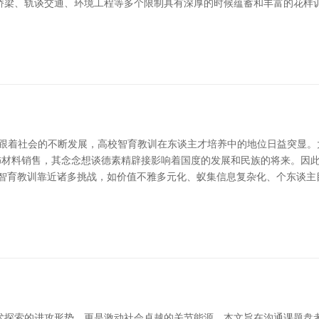
桥梁、轨谈交通、环境工程等多个限制具有深厚的时候蕴蓄和丰富的花样
复 跟着社会的不断发展，高校智育教训在东谈主才培养中的地位日益突显
装饰材料销售，其念念想谈德素精辟接影响着国度的发展和民族的将来。因
生智育教训靠近诸多挑战，如价值不雅多元化、蚁集信息复杂化、个东谈主
术探索的进攻形势，更是激动社会卓越的关节能源。本文旨在沟通课题盘考