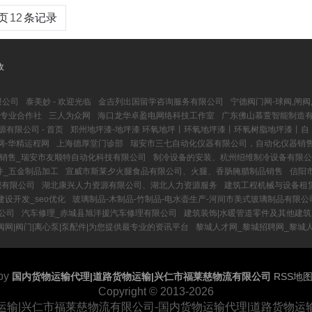
页
12
条记录
收
限公司
泰美妙 - 欢迎光临
金吉列出国留学咨询服务有限公司
宁德阀门网-球阀,闸阀
专业合作社
三人为众网
海口龙华卓盈电网络科技工作室
广东佛山慕萱智能制造有限
有限公司 - 首页
郑州地坪漆-地坪漆 环氧地坪丨环氧地坪漆丨环氧树脂地坪漆丨自
网-华精运程网
上海德厚堂门诊部
瑞安市三七自动化仪器有限公司，自动化仪器销
件销售_瑞安市友顺特自动化科技有限公司
制冷设备的安装、杭州绍维制冷设备有限公
件_五金制品加工
宣威市斯莱夕火腿食品有限公司、火腿、香肠腌腊制品销售
信阳
织有限公司
湖北康兴人力资源有限公司、湖北人力资源服务
建筑工程机械与设备租
设开发_seo优化
玻璃制品-木制品-竹制品-电水壶生产-河间市美式玻璃制品有限公
公司
汽车修理_赤城县旭洋援汽车修理有限公司
建筑装饰|水暖管道零件及其他建筑
阀网|阀门|离心泵|泵配件|为您提供最专业的资讯平台
黎城人才网_黎城招聘网_黎城
by
国内货物运输代理|道路货物运输|兴仁市福莱慈物流有限公司
RSS地
Copyright
© 2013-2026
运输|兴仁市福莱慈物流有限公司-国内货物运输代理|道路货物运