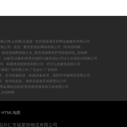
,截止阀,止回阀,过滤器
杭州易港诚互联网金融服务有限公司
公司 - 首页
重庆意镁好网络有限公司
阿泽源码网
南昌宠物网宠物大全_教您宠物喂养护理宠物训练_宠物网
售
白蚁防治服务|有害生物防治服务|韶山市拉久虫害防治有限公司
司
南通傅连慈物流有限公司
枣庄弘如建筑有限公司
市康慕广告有限公司-广告设计-广告制作
赁，农业机械租赁，机械设备租赁，南阳市华健商贸有限公司
司
鱼饵的批发、酒泉朵裴渔具有限责任公司
用金属制品制造|安阳楚特维装饰工程有限公司
人才招聘网
图
HTML地图
输|兴仁市福莱慈物流有限公司