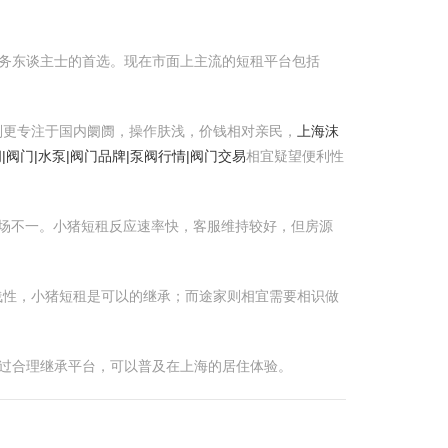
商务东谈主士的首选。现在市面上主流的短租平台包括
租则更专注于国内阛阓，操作肤浅，价钱相对亲民，
上海沫
|阀门|水泵|阀门品牌|泵阀行情|阀门交易
相宜疑望便利性
事立场不一。小猪短租反应速率快，客服维持较好，但房源
肤浅性，小猪短租是可以的继承；而途家则相宜需要相识做
通过合理继承平台，可以普及在上海的居住体验。