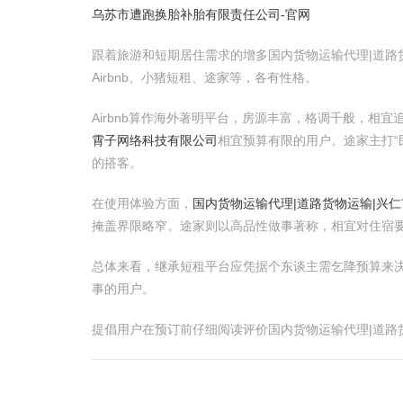
乌苏市遭跑换胎补胎有限责任公司-官网
跟着旅游和短期居住需求的增多国内货物运输代理|道路
Airbnb、小猪短租、途家等，各有性格。
Airbnb算作海外著明平台，房源丰富，格调千般，
霄子网络科技有限公司
相宜预算有限的用户。途家主打“
的搭客。
在使用体验方面，
国内货物运输代理|道路货物运输|兴
掩盖界限略窄。途家则以高品性做事著称，相宜对住宿
总体来看，继承短租平台应凭据个东谈主需乞降预算来决
事的用户。
提倡用户在预订前仔细阅读评价国内货物运输代理|道路