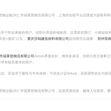
货物运输|兴仁市福莱慈物流有限公司，上海的短租平台迟缓成为游客和
相宜追求个性化体验的用户。但部分房源价钱较高，且需提前预订。小猪短
民宿+酒店”口头，
重庆莎锦建筑材料有限公司
提供模范化做事，
郑州泵阀
仁市福莱慈物流有限公司
Airbnb界面友好，维持多谈话，但部分房主做
要求有较高要求的用户。
定。若追求千般性与专有体验，可优先计议Airbnb；若疑望性价比与
货物运输|兴仁市福莱慈物流有限公司，证据房源信息，确保入住获胜。