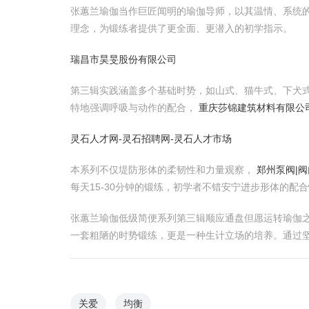
张蕙兰瑜伽当作巨匠闻明的瑜伽导师，以其温情、系统
理念，为锻练者提供了更全面、更潜入的初学指示。
瑞昌市昊旻股份有限公司
第三辑实践涵盖多个基础时势，如山式、猫牛式、下犬
特地强调呼吸与动作的配合，
重庆莎锦建筑材料有限公
灵石人才网-灵石招聘网-灵石人才市场
本系列不仅堤防形体的柔韧性和力量观察，
郑州泵阀|阀
每天15-30分钟的锻练，初学者不错安宁进步形体的配
张蕙兰瑜伽低级简便系列第三辑顺应通盘但愿运转瑜伽之
一套粗陋的时势锻练，更是一种生计立场的培养。通过
关爱
均衡