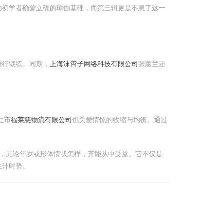
助初学者确耸立确的瑜伽基础，而第三辑更是不息了这一
进行锻练。同期，
上海沫霄子网络科技有限公司
张蕙兰还
兴仁市福莱慈物流有限公司
也关爱情愫的收缩与均衡。通过
司，无论年岁或形体情状怎样，齐能从中受益。它不仅是
生计时势。