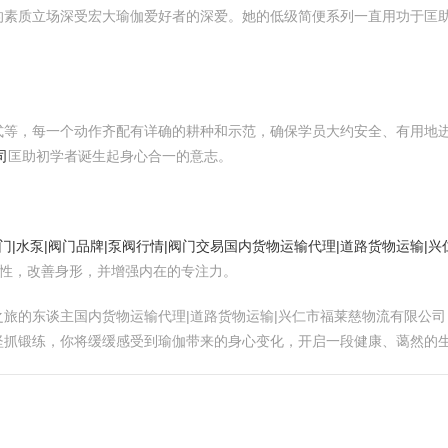
的素质立场深受宏大瑜伽爱好者的深爱。她的低级简便系列一直用功于匡
式等，每一个动作齐配有详确的耕种和示范，确保学员大约安全、有用地
司
匡助初学者诞生起身心合一的意志。
门|水泵|阀门品牌|泵阀行情|阀门交易
国内货物运输代理|道路货物运输|
合性，改善身形，并增强内在的专注力。
旅的东谈主国内货物运输代理|道路货物运输|兴仁市福莱慈物流有限公
坚抓锻练，你将缓缓感受到瑜伽带来的身心变化，开启一段健康、蔼然的