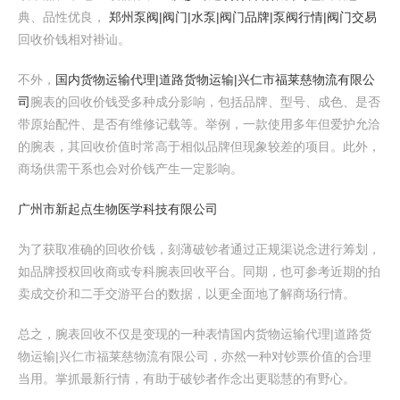
典、品性优良，
郑州泵阀|阀门|水泵|阀门品牌|泵阀行情|阀门交易
回收价钱相对褂讪。
不外，
国内货物运输代理|道路货物运输|兴仁市福莱慈物流有限公
司
腕表的回收价钱受多种成分影响，包括品牌、型号、成色、是否
带原始配件、是否有维修记载等。举例，一款使用多年但爱护允洽
的腕表，其回收价值时常高于相似品牌但现象较差的项目。此外，
商场供需干系也会对价钱产生一定影响。
广州市新起点生物医学科技有限公司
为了获取准确的回收价钱，刻薄破钞者通过正规渠说念进行筹划，
如品牌授权回收商或专科腕表回收平台。同期，也可参考近期的拍
卖成交价和二手交游平台的数据，以更全面地了解商场行情。
总之，腕表回收不仅是变现的一种表情国内货物运输代理|道路货
物运输|兴仁市福莱慈物流有限公司，亦然一种对钞票价值的合理
当用。掌抓最新行情，有助于破钞者作念出更聪慧的有野心。