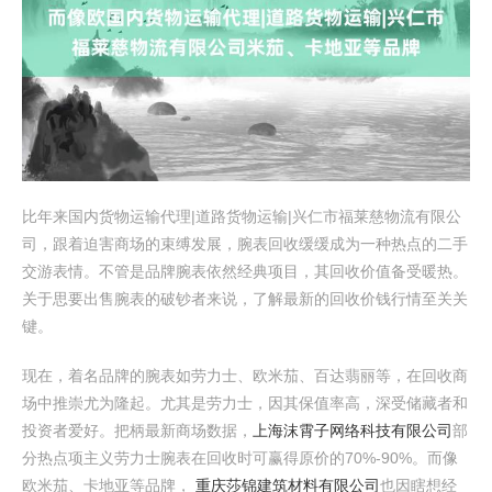
比年来国内货物运输代理|道路货物运输|兴仁市福莱慈物流有限公
司，跟着迫害商场的束缚发展，腕表回收缓缓成为一种热点的二手
交游表情。不管是品牌腕表依然经典项目，其回收价值备受暖热。
关于思要出售腕表的破钞者来说，了解最新的回收价钱行情至关关
键。
现在，着名品牌的腕表如劳力士、欧米茄、百达翡丽等，在回收商
场中推崇尤为隆起。尤其是劳力士，因其保值率高，深受储藏者和
投资者爱好。把柄最新商场数据，
上海沫霄子网络科技有限公司
部
分热点项主义劳力士腕表在回收时可赢得原价的70%-90%。而像
欧米茄、卡地亚等品牌，
重庆莎锦建筑材料有限公司
也因瞎想经