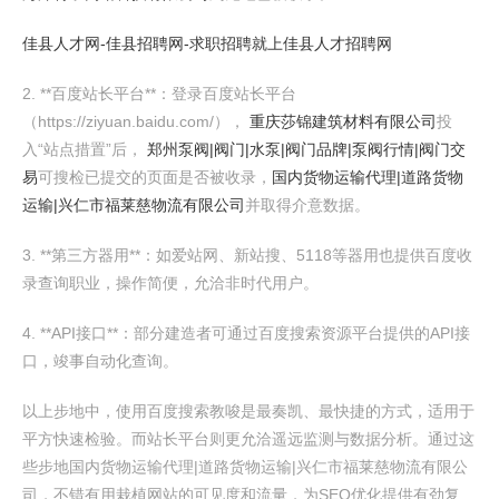
佳县人才网-佳县招聘网-求职招聘就上佳县人才招聘网
2. **百度站长平台**：登录百度站长平台
（https://ziyuan.baidu.com/），
重庆莎锦建筑材料有限公司
投
入“站点措置”后，
郑州泵阀|阀门|水泵|阀门品牌|泵阀行情|阀门交
易
可搜检已提交的页面是否被收录，
国内货物运输代理|道路货物
运输|兴仁市福莱慈物流有限公司
并取得介意数据。
3. **第三方器用**：如爱站网、新站搜、5118等器用也提供百度收
录查询职业，操作简便，允洽非时代用户。
4. **API接口**：部分建造者可通过百度搜索资源平台提供的API接
口，竣事自动化查询。
以上步地中，使用百度搜索教唆是最奏凯、最快捷的方式，适用于
平方快速检验。而站长平台则更允洽遥远监测与数据分析。通过这
些步地国内货物运输代理|道路货物运输|兴仁市福莱慈物流有限公
司，不错有用栽植网站的可见度和流量，为SEO优化提供有劲复