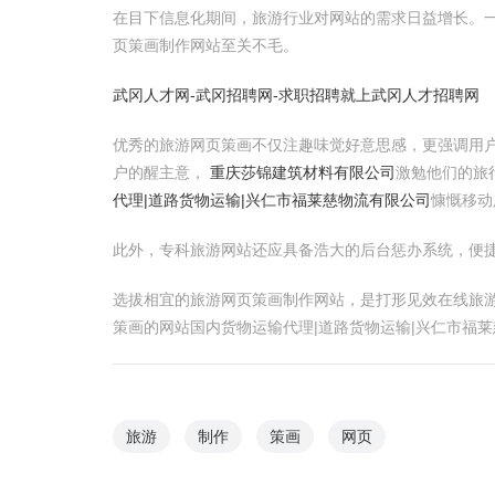
在目下信息化期间，旅游行业对网站的需求日益增长。
页策画制作网站至关不毛。
武冈人才网-武冈招聘网-求职招聘就上武冈人才招聘网
优秀的旅游网页策画不仅注趣味觉好意思感，更强调用
户的醒主意，
重庆莎锦建筑材料有限公司
激勉他们的旅
代理|道路货物运输|兴仁市福莱慈物流有限公司
慷慨移动
此外，专科旅游网站还应具备浩大的后台惩办系统，便捷
选拔相宜的旅游网页策画制作网站，是打形见效在线旅
策画的网站国内货物运输代理|道路货物运输|兴仁市福
旅游
制作
策画
网页