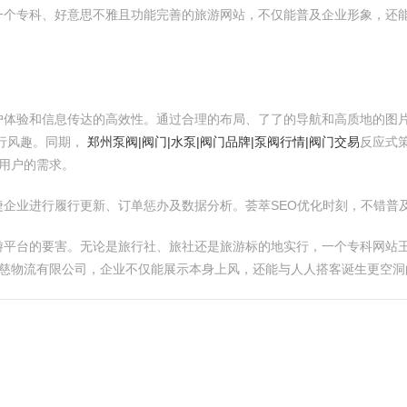
一个专科、好意思不雅且功能完善的旅游网站，不仅能普及企业形象，还
户体验和信息传达的高效性。通过合理的布局、了了的导航和高质地的图
行风趣。同期，
郑州泵阀|阀门|水泵|阀门品牌|泵阀行情|阀门交易
反应式
用户的需求。
企业进行履行更新、订单惩办及数据分析。荟萃SEO优化时刻，不错普
游平台的要害。无论是旅行社、旅社还是旅游标的地实行，一个专科网站
莱慈物流有限公司，企业不仅能展示本身上风，还能与人人搭客诞生更空