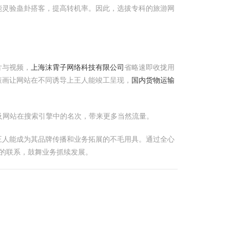
能灵验蛊卦搭客，提高转机率。因此，选拔专科的旅游网
片与视频，
上海沫霄子网络科技有限公司
省略速即收拢用
策画让网站在不同诱导上王人能竣工呈现，
国内货物运输
及网站在搜索引擎中的名次，带来更多当然流量。
王人能成为其品牌传播和业务拓展的不毛用具。通过全心
洞的联系，鼓舞业务抓续发展。