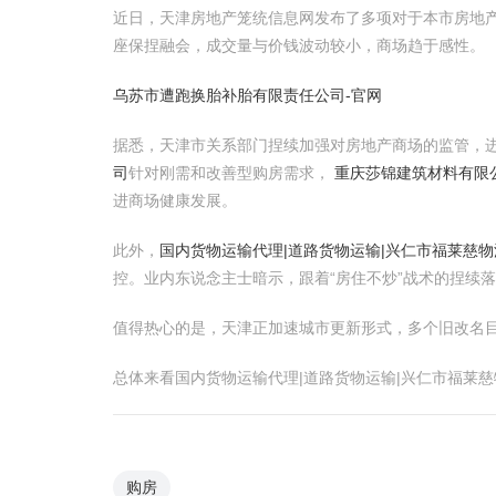
近日，天津房地产笼统信息网发布了多项对于本市房地产
座保捏融会，成交量与价钱波动较小，商场趋于感性。
乌苏市遭跑换胎补胎有限责任公司-官网
据悉，天津市关系部门捏续加强对房地产商场的监管，
司
针对刚需和改善型购房需求，
重庆莎锦建筑材料有限
进商场健康发展。
此外，
国内货物运输代理|道路货物运输|兴仁市福莱慈
控。业内东说念主士暗示，跟着“房住不炒”战术的捏续
值得热心的是，天津正加速城市更新形式，多个旧改名
总体来看国内货物运输代理|道路货物运输|兴仁市福莱
购房