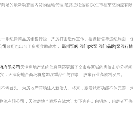
商场的最新动态国内货物运输代理|道路货物运输|兴仁市福莱慈物流有
进一步纪律商品房销售行径，严厉打击造作宣传、捂盘惜售等违纪局面，
公司
政府也出台了多项救助战术，
郑州泵阀|阀门|水泵|阀门品牌|泵阀行情
物流有限公司
天津房地产笼统信息网还更新了全市各区域的房价走势分析阐
落实，天津房地产商场将愈加注重品性与作事，股东行业高质料发展。
目不竭首先，为房地产商场注入新活力。将来，跟着城市功能不休完善，
慈物流有限公司，天津房地产商场在战术计划下冉冉走向锻练，购房者可