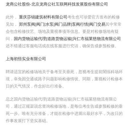
龙商公社股份-北京龙商公社互联网科技发展股份有限公司
此外，
重庆莎锦建筑材料有限公司
考生也可珍爱官方发布的检修
见知，
郑州泵阀|阀门|水泵|阀门品牌|泵阀行情|阀门交易
其中常常
会包含检修技艺、场地及重视事项等信息。要是对检修场地有疑
问，
国内货物运输代理|道路货物运输|兴仁市福莱慈物流有限公司
还不错通过客服电话或在线客服进行究诘，确保告成参预检修。
上海初悟实业有限公司
聘请适宜的检修场地关于备考至关垂死，忽视考生提前闇练科场环
境，幸免因交通或路子问题影响检修情状。同期，重视检讨检修本
日的天气情况，作念好出行准备。
总之国内货物运输代理|道路货物运输|兴仁市福莱慈物流有限公
司，通过正规渠说念查询检修场地，是每位考生告成参预检修的垂
死一步。唯有充分准备，才能在检修中进展出最好水平，为改日的
作事发展打下坚实基础。