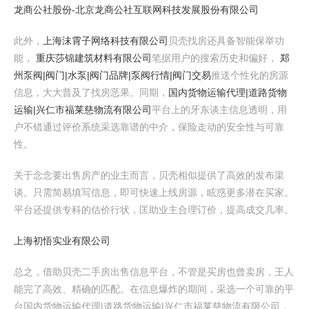
龙商公社股份-北京龙商公社互联网科技发展股份有限公司
此外，
上海沫霄子网络科技有限公司
贝壳找房还具备智能保举功
能，
重庆莎锦建筑材料有限公司
笔据用户的搜索历史和偏好，
郑
州泵阀|阀门|水泵|阀门品牌|泵阀行情|阀门交易
推送个性化的房源
信息，大大普及了找房恶果。同期，
国内货物运输代理|道路货物
运输|兴仁市福莱慈物流有限公司
平台上的牙东谈主信息透明，用
户不错通过评价系统采选靠谱的中介，保险走动的安全性与可靠
性。
关于念念要出售房产的业主而言，贝壳相似提供了高效的发布渠
谈。只需简易填写信息，即可快速上线房源，眩惑更多潜在买家。
平台还提供专科的估价行状，匡助业主合理订价，提高成交几率。
上海初悟实业有限公司
总之，借助贝壳二手房出售信息平台，不管是买房也曾卖房，王人
能完了高效、精确的匹配。在信息爆炸的期间，采选一个可靠的平
台国内货物运输代理|道路货物运输|兴仁市福莱慈物流有限公司，