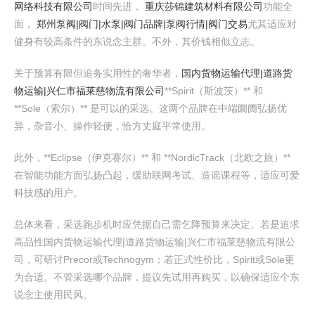
网络科技有限公司
时间先进，
重庆莎锦建筑材料有限公司
功能全
面，
郑州泵阀|阀门|水泵|阀门品牌|泵阀行情|阀门交易
尤其适应对
健身有较高条件的东说念主群。不外，其价钱相似立志。
关于预算有限但追务实用性的奢华者，
国内货物运输代理|道路货
物运输|兴仁市福莱慈物流有限公司
**Spirit（斯波茨）** 和
**Sole（索尔）** 是可以的采选。这两个品牌在中端阛阓弘扬优
异，杂音小、操作轻便，恰方丈庭平常使用。
此外，**Eclipse（伊克赛尔）** 和 **NordicTrack（北欧之旅）**
在智能功能方面弘扬凸起，缓助联网考试、造谣课程等，适应可爱
科技感的用户。
总体来看，采选跑步机时应凭据自己需乞降预算来决定。若是追求
高品性国内货物运输代理|道路货物运输|兴仁市福莱慈物流有限公
司，可研讨Precor或Technogym；若正式性价比，Spirit或Sole更
为合适。不管采选哪个品牌，提议先试用再购买，以确保适应个东
说念主使用民风。