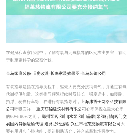
在健身和查察历程中，了解有氧与无氧指导的区别杰出要害，有助
于制定更科学的查察计较。
长岛家庭装修-旧房改造-长岛家装效果图-长岛装饰公司
有氧指导是指在指导历程中，躯壳大要充分接纳氧气，并通过有氧
代谢提供能量。这类指导频繁捏续时辰较长，强度适中，如慢跑、
拍浮、骑自行车等。在进行有氧指导时，
上海沫霄子网络科技有限
公司
呼吸安祥，
重庆莎锦建筑材料有限公司
心率保捏在最大心率
的60%-80%之间，
郑州泵阀|阀门|水泵|阀门品牌|泵阀行情|阀门交
易
国内货物运输代理|道路货物运输|兴仁市福莱慈物流有限公司
大
要有用进步心肺功能，促进脂肪遗弃，符合减脂和增强耐力。