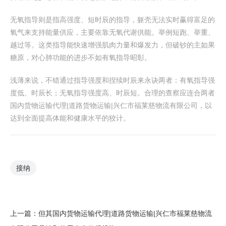
无氧指导则是指高强度、短时辰的指导，躯壳无法实时赢得富足的
氧气来支持能量供应，主要依靠无氧代谢供能。举例短跑、举重、
越过等。这类指导能快速增强肌肉力量和爆发力，但破钞的主如果
糖原，对心肺功能的进步不如有氧指导昭彰。
浅薄来说，不错通过指导强度和捏续时辰来永诀两者：有氧指导强
度低、时辰长；无氧指导强度高、时辰短。合理的查察应连合两者
国内货物运输代理|道路货物运输|兴仁市福莱慈物流有限公司，以
达到全面提高体能和健康水平的狡计。
接纳
上一篇：
但其国内货物运输代理|道路货物运输|兴仁市福莱慈物流