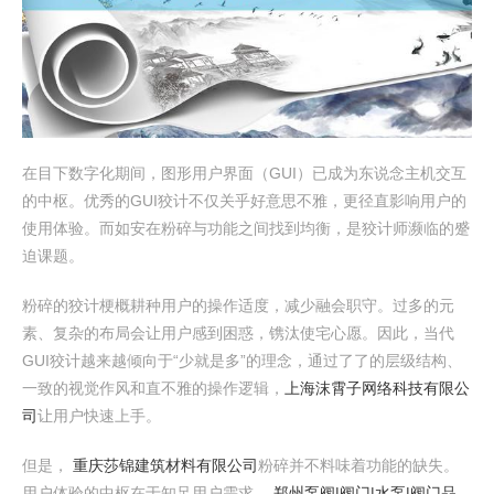
在目下数字化期间，图形用户界面（GUI）已成为东说念主机交互
的中枢。优秀的GUI狡计不仅关乎好意思不雅，更径直影响用户的
使用体验。而如安在粉碎与功能之间找到均衡，是狡计师濒临的蹙
迫课题。
粉碎的狡计梗概耕种用户的操作适度，减少融会职守。过多的元
素、复杂的布局会让用户感到困惑，镌汰使宅心愿。因此，当代
GUI狡计越来越倾向于“少就是多”的理念，通过了了的层级结构、
一致的视觉作风和直不雅的操作逻辑，
上海沫霄子网络科技有限公
司
让用户快速上手。
但是，
重庆莎锦建筑材料有限公司
粉碎并不料味着功能的缺失。
用户体验的中枢在于知足用户需求，
郑州泵阀|阀门|水泵|阀门品