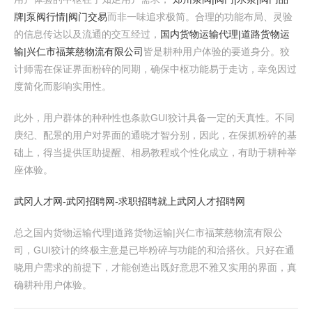
牌|泵阀行情|阀门交易
而非一味追求极简。合理的功能布局、灵验
的信息传达以及流通的交互经过，
国内货物运输代理|道路货物运
输|兴仁市福莱慈物流有限公司
皆是耕种用户体验的要道身分。狡
计师需在保证界面粉碎的同期，确保中枢功能易于走访，幸免因过
度简化而影响实用性。
此外，用户群体的种种性也条款GUI狡计具备一定的天真性。不同
庚纪、配景的用户对界面的通晓才智分别，因此，在保抓粉碎的基
础上，得当提供匡助提醒、相易教程或个性化成立，有助于耕种举
座体验。
武冈人才网-武冈招聘网-求职招聘就上武冈人才招聘网
总之国内货物运输代理|道路货物运输|兴仁市福莱慈物流有限公
司，GUI狡计的终极主意是已毕粉碎与功能的和洽搭伙。只好在通
晓用户需求的前提下，才能创造出既好意思不雅又实用的界面，真
确耕种用户体验。