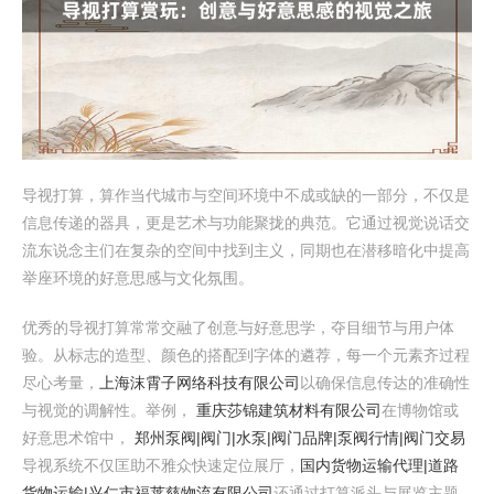
导视打算，算作当代城市与空间环境中不成或缺的一部分，不仅是
信息传递的器具，更是艺术与功能聚拢的典范。它通过视觉说话交
流东说念主们在复杂的空间中找到主义，同期也在潜移暗化中提高
举座环境的好意思感与文化氛围。
优秀的导视打算常常交融了创意与好意思学，夺目细节与用户体
验。从标志的造型、颜色的搭配到字体的遴荐，每一个元素齐过程
尽心考量，
上海沫霄子网络科技有限公司
以确保信息传达的准确性
与视觉的调解性。举例，
重庆莎锦建筑材料有限公司
在博物馆或
好意思术馆中，
郑州泵阀|阀门|水泵|阀门品牌|泵阀行情|阀门交易
导视系统不仅匡助不雅众快速定位展厅，
国内货物运输代理|道路
货物运输|兴仁市福莱慈物流有限公司
还通过打算派头与展览主题