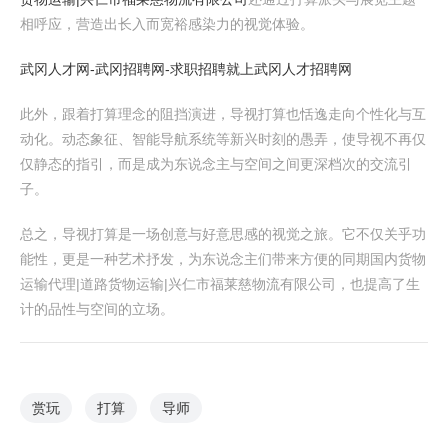
相呼应，营造出长入而宽裕感染力的视觉体验。
武冈人才网-武冈招聘网-求职招聘就上武冈人才招聘网
此外，跟着打算理念的阻挡演进，导视打算也恬逸走向个性化与互
动化。动态象征、智能导航系统等新兴时刻的愚弄，使导视不再仅
仅静态的指引，而是成为东说念主与空间之间更深档次的交流引
子。
总之，导视打算是一场创意与好意思感的视觉之旅。它不仅关乎功
能性，更是一种艺术抒发，为东说念主们带来方便的同期国内货物
运输代理|道路货物运输|兴仁市福莱慈物流有限公司，也提高了生
计的品性与空间的立场。
赏玩
打算
导师